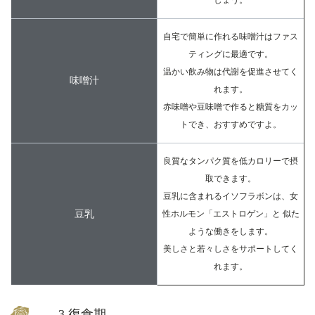
しょう。
自宅で簡単に作れる味噌汁はファス
ティングに最適です。
温かい飲み物は代謝を促進させてく
味噌汁
れます。
赤味噌や豆味噌で作ると糖質をカッ
トでき、おすすめですよ。
良質なタンパク質を低カロリーで摂
取できます。
豆乳に含まれるイソフラボンは、女
豆乳
性ホルモン「エストロゲン」と 似た
ような働きをします。
美しさと若々しさをサポートしてく
れます。
3.復食期