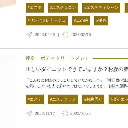
#エステ
#エステサロン
#エステティシャン
#リンパドレナージュ
#二の腕
#痩身
2023/02/15
|
2023/02/15
痩身・ボディトリートメント
正しいダイエットできていますか？お腹の
「こんなにお腹がぽっこりしていたかな…？」 「昨日食べ過
を気にしている人は多いのではないでしょうか。 お腹の脂肪
#エステ
#エステサロン
#お腹周り
#ダイエ
2022/11/17
|
2023/01/27