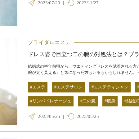
2023/07/20
|
2023/11/27
ブライダルエステ
ドレス姿で目立つ二の腕の対処法とは？ブ
結婚式の半年前頃から、ウエディングドレスを試着される方
腕が太く見える」と気になった方もいるもかもしれません。 
#エステ
#エステサロン
#エステティシャン
#リンパドレナージュ
#二の腕
#痩身
#結婚
2023/05/25
|
2023/05/25