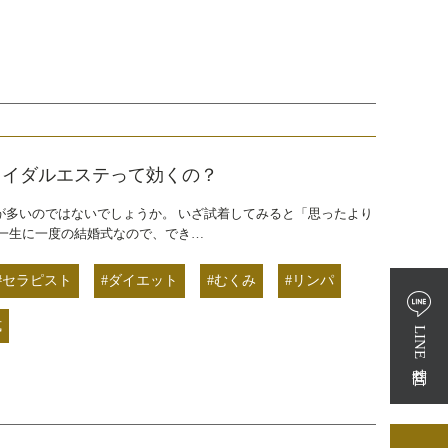
ライダルエステって効くの？
が多いのではないでしょうか。 いざ試着してみると「思ったより
一生に一度の結婚式なので、でき…
#セラピスト
#ダイエット
#むくみ
#リンパ
式
LINE問合せ